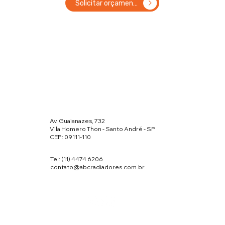
Solicitar orçamento
Av. Guaianazes, 732
Vila Homero Thon - Santo André - SP
CEP: 09111-110
Tel: (11) 4474 6206
contato@abcradiadores.com.br